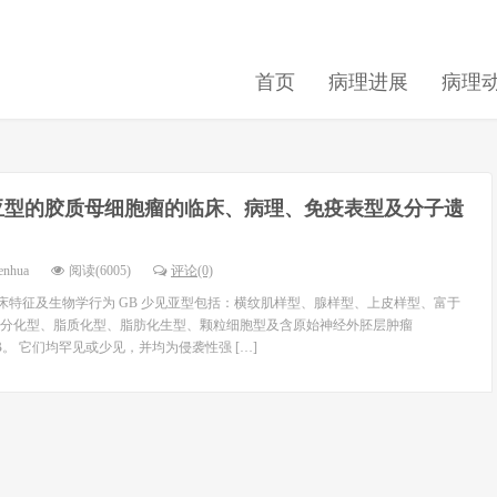
首页
病理进展
病理
亚型的胶质母细胞瘤的临床、病理、免疫表型及分子遗
enhua
阅读(6005)
评论(0)
临床特征及生物学行为 GB 少见亚型包括：横纹肌样型、腺样型、上皮样型、富于
分化型、脂质化型、脂肪化生型、颗粒细胞型及含原始神经外胚层肿瘤
GB。 它们均罕见或少见，并均为侵袭性强 […]