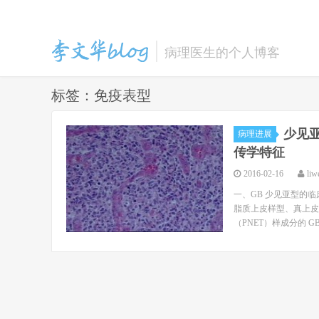
病理医生的个人博客
标签：免疫表型
少见
李文华的博客
病理进展
传学特征
2016-02-16
liw
一、GB 少见亚型的
脂质上皮样型、真上皮
（PNET）样成分的 