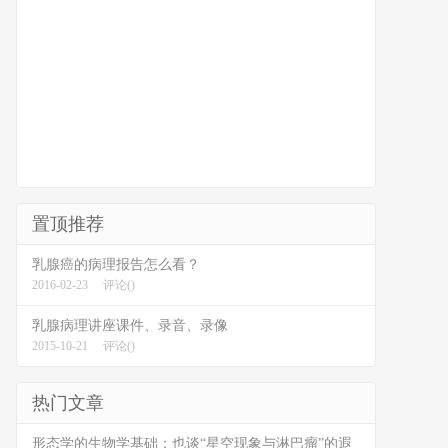
置顶推荐
乳腺癌的病理报告怎么看？
2016-02-23
评论()
乳腺病理讲座课件、录音、录像
2015-10-21
评论()
热门文章
形态学的生物学基础：也谈“星空现象与淋巴瘤”的遐