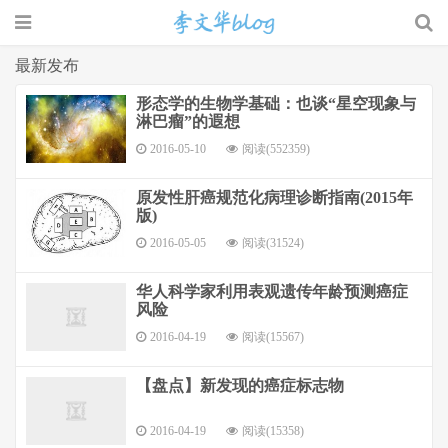
最新发布
形态学的生物学基础：也谈“星空现象与
淋巴瘤”的遐想
李文华的博
2016-05-10
阅读(552359)
原发性肝癌规范化病理诊断指南(2015年
版)
2016-05-05
阅读(31524)
华人科学家利用表观遗传年龄预测癌症
风险
客
2016-04-19
阅读(15567)
【盘点】新发现的癌症标志物
2016-04-19
阅读(15358)