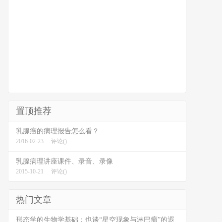
置顶推荐
乳腺癌的病理报告怎么看？
2016-02-23
评论()
乳腺病理讲座课件、录音、录像
2015-10-21
评论()
热门文章
形态学的生物学基础：也谈“星空现象与淋巴瘤”的遐