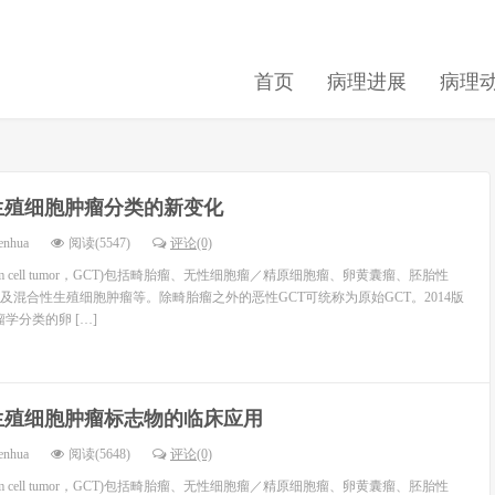
首页
病理进展
病理
生殖细胞肿瘤分类的新变化
enhua
阅读(5547)
评论(0)
m cell tumor，GCT)包括畸胎瘤、无性细胞瘤／精原细胞瘤、卵黄囊瘤、胚胎性
及混合性生殖细胞肿瘤等。除畸胎瘤之外的恶性GCT可统称为原始GCT。2014版
学分类的卵 […]
生殖细胞肿瘤标志物的临床应用
enhua
阅读(5648)
评论(0)
m cell tumor，GCT)包括畸胎瘤、无性细胞瘤／精原细胞瘤、卵黄囊瘤、胚胎性