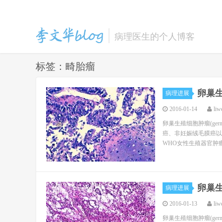
病理医生的个人博客
标签：畸胎瘤
卵巢
李文华的博客
病理进展
2016-01-14
liw
卵巢生殖细胞肿瘤(ger
癌、非妊娠绒毛膜癌以
WHO女性生殖器官肿瘤
卵巢
病理进展
2016-01-13
liw
卵巢生殖细胞肿瘤(ger