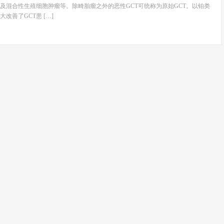
及混合性生殖细胞肿瘤等。除畸胎瘤之外的恶性GCT可统称为原始GCT。以铂类
改善了GCT患 […]