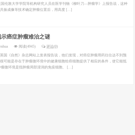
英国伦敦大学学院等机构研究人员在医学刊物《柳叶刀—肿瘤学》上报告说，这种
共振成像等技术确定肿瘤位置后，用高度 […]
揭示癌症肿瘤难治之谜
enhua
阅读(4945)
评论(0)
在英国《自然》杂志网站上发表报告说，他们发现，对癌症肿瘤用药往往达不到预
很可能是存在于肿瘤微环境中的健康细胞给癌细胞提供了相应的条件，使它能抵
肿瘤微环境是指肿瘤局部浸润的免疫细胞、 […]