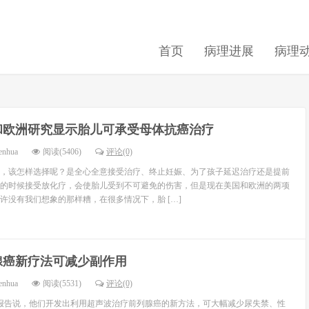
首页
病理进展
病理
和欧洲研究显示胎儿可承受母体抗癌治疗
enhua
阅读(5406)
评论(0)
，该怎样选择呢？是全心全意接受治疗、终止妊娠、为了孩子延迟治疗还是提前
的时候接受放化疗，会使胎儿受到不可避免的伤害，但是现在美国和欧洲的两项
许没有我们想象的那样糟，在很多情况下，胎 […]
腺癌新疗法可减少副作用
enhua
阅读(5531)
评论(0)
日报告说，他们开发出利用超声波治疗前列腺癌的新方法，可大幅减少尿失禁、性