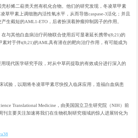
贝壳杉烯二萜类天然有机化合物。他们的研究发现，冬凌草甲素
冬凌草甲素上调细胞内活性氧水平，从而导致caspase-3活化；并且
使产生截短的AML1-ETO，后者扮演着肿瘤抑制因子的作用。
与其他白血病治疗药物联合使用后可显著延长携带t(8;21)的
对于伴t(8;21)的AML具有潜在的靶向治疗作用，有可能成为
志评论认为该项工作应用现代医学研究手段，对从中草药提取的有效成分进行深入的
临床试验，以期将冬凌草甲素尽快投入临床应用，造福白血病患
 Translational Medicine，由美国国立卫生研究院（NIH）前
，周刊主要关注加速将我们在生物机制研究领域的惊人进展转化为
ra38