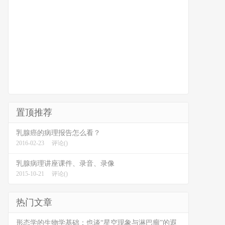
置顶推荐
乳腺癌的病理报告怎么看？
2016-02-23
评论()
乳腺病理讲座课件、录音、录像
2015-10-21
评论()
热门文章
形态学的生物学基础：也谈“星空现象与淋巴瘤”的遐