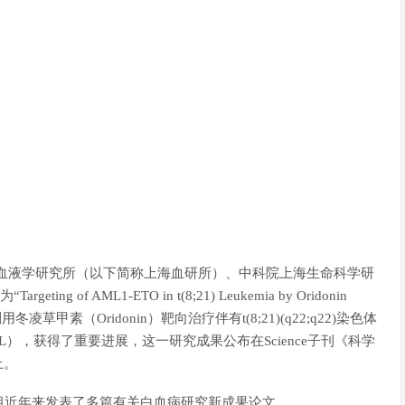
血液学研究所（以下简称上海血研所）、中科院上海生命科学研
f AML1-ETO in t(8;21) Leukemia by Oridonin
n”的文章，利用冬凌草甲素（Oridonin）靶向治疗伴有t(8;21)(q22;q22)染色体
ia，AML），获得了重要进展，这一研究成果公布在Science子刊《科学
志上。
组近年来发表了多篇有关白血病研究新成果论文。