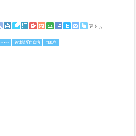
更多
(
)
ukemia
急性髓系白血病
白血病