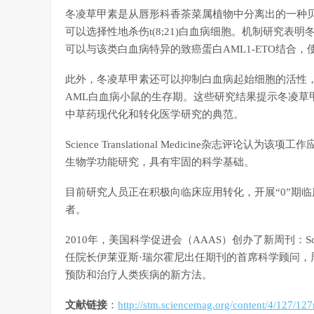
冬凌草甲素是从唇形科香茶菜属植物中分离出的一种
可以选择性地杀伤t(8;21)白血病细胞。机制研究表明
可以与该类白血病特异的致癌蛋白AML1-ETO结合，
此外，冬凌草甲素还可以抑制白血病起始细胞的活性，在
AML白血病小鼠的生存期。这些研究结果提示冬凌草甲素
中草药现代化和转化医学研究的典范。
Science Translational Medicine杂
生物学功能研究，具有牢固的科学基础。
目前研究人员正在积极向临床应用转化，开展“0”期
者。
2010年，美国科学促进会（AAAS）创办了新周刊：Science
任院长伊莱亚斯·瑞尔霍尼出任期刊的首席科学顾问
预防和治疗人类疾病的新方法。
文献链接
：
http://stm.sciencemag.org/content/4/127/127